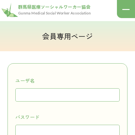
群馬県医療ソーシャルワーカー協会
Gunma Medical Social Worker Association
会員専用ページ
医療ソーシャルワーカーとは
医療ソーシャルワーカーとは？
群馬県医療ソーシャル
ワーカー協会について
どんな相談にのってくれるの？
医療ソーシャルワーカーになるには？
協会について
ユーザ名
活動報告
会員マップ
入会案内
お知らせ
パスワード
入会のご案内