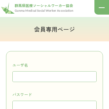
群馬県医療ソーシャルワーカー協会
Gunma Medical Social Worker Association
会員専用ページ
医療ソーシャルワーカーとは
医療ソーシャルワーカーとは？
群馬県医療ソーシャル
ワーカー協会について
どんな相談にのってくれるの？
医療ソーシャルワーカーになるには？
協会について
ユーザ名
活動報告
会員マップ
入会案内
お知らせ
パスワード
入会のご案内