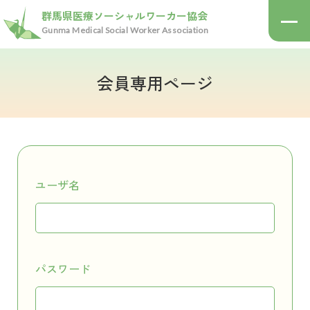
群馬県医療ソーシャルワーカー協会
Gunma Medical Social Worker Association
会員専用ページ
医療ソーシャルワーカーとは
医療ソーシャルワーカーとは？
群馬県医療ソーシャル
ワーカー協会について
どんな相談にのってくれるの？
医療ソーシャルワーカーになるには？
協会について
ユーザ名
活動報告
会員マップ
入会案内
お知らせ
パスワード
入会のご案内